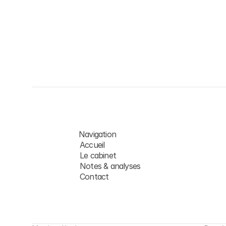
sans
engagement,
à
votre
Nous écrire
Navigation
Accueil
Le cabinet
Notes & analyses
Contact